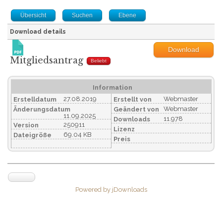
Übersicht
Suchen
Ebene
Download details
Download
Mitgliedsantrag
Beliebt
Information
27.08.2019
Webmaster
Erstelldatum
Erstellt von
Webmaster
Änderungsdatum
Geändert von
11.09.2025
11.978
Downloads
250911
Version
Lizenz
69.04 KB
Dateigröße
Preis
Powered by jDownloads